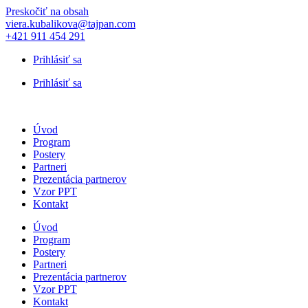
Preskočiť na obsah
viera.kubalikova@tajpan.com
+421 911 454 291
Prihlásiť sa
Prihlásiť sa
Úvod
Program
Postery
Partneri
Prezentácia partnerov
Vzor PPT
Kontakt
Úvod
Program
Postery
Partneri
Prezentácia partnerov
Vzor PPT
Kontakt