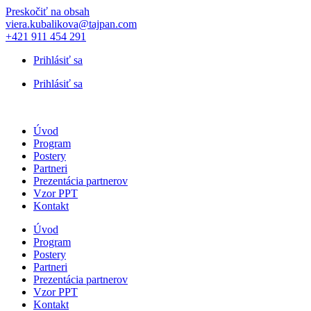
Preskočiť na obsah
viera.kubalikova@tajpan.com
+421 911 454 291
Prihlásiť sa
Prihlásiť sa
Úvod
Program
Postery
Partneri
Prezentácia partnerov
Vzor PPT
Kontakt
Úvod
Program
Postery
Partneri
Prezentácia partnerov
Vzor PPT
Kontakt