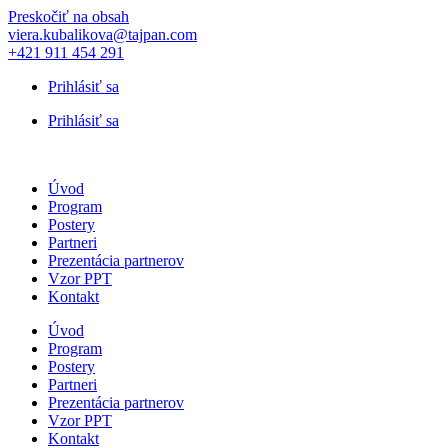
Preskočiť na obsah
viera.kubalikova@tajpan.com
+421 911 454 291
Prihlásiť sa
Prihlásiť sa
Úvod
Program
Postery
Partneri
Prezentácia partnerov
Vzor PPT
Kontakt
Úvod
Program
Postery
Partneri
Prezentácia partnerov
Vzor PPT
Kontakt